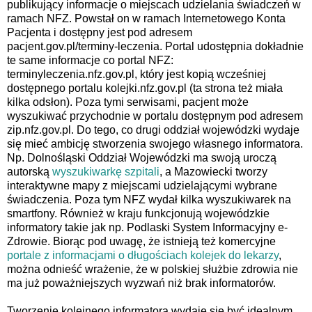
publikujący informacje o miejscach udzielania świadczeń w
ramach NFZ. Powstał on w ramach Internetowego Konta
Pacjenta i dostępny jest pod adresem
pacjent.gov.pl/terminy-leczenia. Portal udostępnia dokładnie
te same informacje co portal NFZ:
terminyleczenia.nfz.gov.pl, który jest kopią wcześniej
dostępnego portalu kolejki.nfz.gov.pl (ta strona też miała
kilka odsłon). Poza tymi serwisami, pacjent może
wyszukiwać przychodnie w portalu dostępnym pod adresem
zip.nfz.gov.pl. Do tego, co drugi oddział wojewódzki wydaje
się mieć ambicję stworzenia swojego własnego informatora.
Np. Dolnośląski Oddział Wojewódzki ma swoją uroczą
autorską
wyszukiwarkę szpitali
, a Mazowiecki tworzy
interaktywne mapy z miejscami udzielającymi wybrane
świadczenia. Poza tym NFZ wydał kilka wyszukiwarek na
smartfony. Również w kraju funkcjonują wojewódzkie
informatory takie jak np. Podlaski System Informacyjny e-
Zdrowie. Biorąc pod uwagę, że istnieją też komercyjne
portale z informacjami o długościach kolejek do lekarzy
,
można odnieść wrażenie, że w polskiej służbie zdrowia nie
ma już poważniejszych wyzwań niż brak informatorów.
Tworzenie kolejnego informatora wydaje się być idealnym