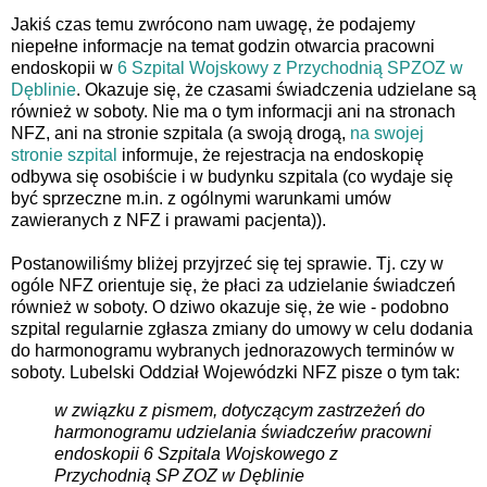
Jakiś czas temu zwrócono nam uwagę, że podajemy
niepełne informacje na temat godzin otwarcia pracowni
endoskopii w
6 Szpital Wojskowy z Przychodnią SPZOZ w
Dęblinie
. Okazuje się, że czasami świadczenia udzielane są
również w soboty. Nie ma o tym informacji ani na stronach
NFZ, ani na stronie szpitala (a swoją drogą,
na swojej
stronie szpital
informuje, że rejestracja na endoskopię
odbywa się osobiście i w budynku szpitala (co wydaje się
być sprzeczne m.in. z ogólnymi warunkami umów
zawieranych z NFZ i prawami pacjenta)).
Postanowiliśmy bliżej przyjrzeć się tej sprawie. Tj. czy w
ogóle NFZ orientuje się, że płaci za udzielanie świadczeń
również w soboty. O dziwo okazuje się, że wie - podobno
szpital regularnie zgłasza zmiany do umowy w celu dodania
do harmonogramu wybranych jednorazowych terminów w
soboty. Lubelski Oddział Wojewódzki NFZ pisze o tym tak:
w związku z pismem, dotyczącym zastrzeżeń do
harmonogramu udzielania świadczeń
w pracowni
endoskopii 6 Szpitala Wojskowego z
Przychodnią SP ZOZ w Dęblinie