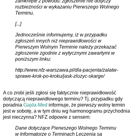
zamknięte z powodu: zgłoszenie nie dotyczy
rozbieżności w wykazaniu Pierwszego Wolnego
Terminu.
[...]
Jednocześnie informujemy, iż w przypadku
zgłoszeń innych niż nieprawidłowości w
Pierwszym Wolnym Terminie należy przekazać
zgłoszenie zgodnie z wytycznymi zawartymi w
poniższym linku:
http://www.nfz-warszawa.pl/dla-pacjenta/zalatw-
sprawe-krok-po-kroku/jask-zlozyc-skarge/
A co zrobi jeśli zgłosi się faktycznie nieprawidłowość
dotyczącą nieprawidłowego terminu? Tj. przypadku gdy
poradnia
Gajda-Med
informuje, że pierwszy wolny termin
jest w sobotę, a w tym dniu wg harmonogramu przychodnia
jest nieczynna? NFZ odpowie z sensem:
Dane dotyczące Pierwszego Wolnego Terminu
w Informatorze o Terminach Leczenia są