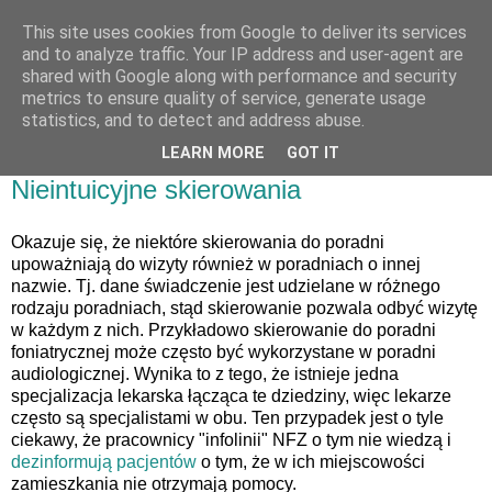
This site uses cookies from Google to deliver its services
and to analyze traffic. Your IP address and user-agent are
shared with Google along with performance and security
metrics to ensure quality of service, generate usage
statistics, and to detect and address abuse.
LEARN MORE
GOT IT
07 grudnia 2020
Nieintuicyjne skierowania
Okazuje się, że niektóre skierowania do poradni
upoważniają do wizyty również w poradniach o innej
nazwie. Tj. dane świadczenie jest udzielane w różnego
rodzaju poradniach, stąd skierowanie pozwala odbyć wizytę
w każdym z nich. Przykładowo skierowanie do poradni
foniatrycznej może często być wykorzystane w poradni
audiologicznej. Wynika to z tego, że istnieje jedna
specjalizacja lekarska łącząca te dziedziny, więc lekarze
często są specjalistami w obu. Ten przypadek jest o tyle
ciekawy, że pracownicy "infolinii" NFZ o tym nie wiedzą i
dezinformują pacjentów
o tym, że w ich miejscowości
zamieszkania nie otrzymają pomocy.