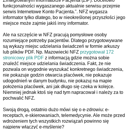
Zintegrowanym Informatorze Pacjenta (ZIP). Docelowo
funkcjonalności wygaszanego aktualnie serwisu przejmie
serwis Internetowe Konto Pacjenta.". NFZ wygasza
informator tylko dlatego, bo w nieokreślonej przyszłości jego
miejsce może zajmie jakiś inny informator.
Ale na szczęście w NFZ pracują pomysłowe osoby
rozumiejące potrzeby pacjentów. Dlatego przygotowywane
są wykazy miejsc udzielania świadczeń w formie arkuszy
lub plików PDF. Np. Mazowiecki NFZ
przygotował 172
stronicowy plik PDF
z informacją gdzie można sobie
znaleźć miejsce udzielania świadczenia. Fakt, że nie
pozwala on wygodnie wyszukać konkretnego świadczenia,
nie pokazuje godzin otwarcia placówek, nie pokazuje
udogodnień w danym budynku, nie pokazuj na mapie
położenia placówek, ani jak długo się czeka w kolejce.
Niemniej jednak ktoś się nad tym napracował i należy za to
pochwalić NFZ.
Swoją drogą, ostatnio dużo mówi się o e-zdrowiu: e-
receptach, e-skierowaniach, telemedycynie. Ale może przed
wdrożeniem tych wszystkich rozwiązań powinno się
najpierw włączyć e-myślenie?