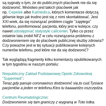
są sygnały o tym, że do publicznych placówek nie da się
dodzwonić. Mnóstwo jest takich placówek jak
np.
Cepelek
albo
Kalmedica
, których komentarze dotyczą
głównie tego jak trudno jest się z nimi skontaktować. Jest
XXI wiek, da się rozwiązać problem ciągle "zajętego"
telefonu, poinformować pacjenta, który jest w kolejce, czy
nawet
udostępniać statystyki callcenter
. Tylko co przez
ostatnie lata zrobił NFZ w celu rozwiązania problemu z
dodzwonieniem się do placówek publicznej służby zdrowia?
Czy poważne jest w tej sytuacji publikowanie kolejnych
numerów telefonu, pod które nie da się dodzwonić?
Tak wyglądają fragmenty kilku komentarzy opublikowanych
w tym tygodniu w naszym portalu:
Niepubliczny Zakład Podstawowej Opieki Zdrowotnej
"Supermed"
:
Teraz,gdy panuje coronawirus dodzwonić się,to cud.Tysiace
pacjentów a jeden nr telefonu.Ktos tu baaaardzo oszczędza.
Centrum Reumatologiczne
:
Dodzwonienie się tam graniczy z wygraną w Toto lotka.