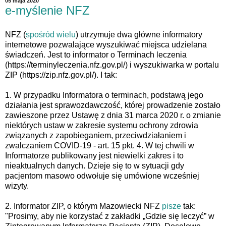
05 maja 2020
e-myślenie NFZ
NFZ (
spośród wielu
) utrzymuje dwa główne informatory
internetowe pozwalające wyszukiwać miejsca udzielana
świadczeń. Jest to informator o Terminach leczenia
(https://terminyleczenia.nfz.gov.pl/) i wyszukiwarka w portalu
ZIP (https://zip.nfz.gov.pl/). I tak:
1. W przypadku Informatora o terminach, podstawą jego
działania jest sprawozdawczość, której prowadzenie zostało
zawieszone przez Ustawę z dnia 31 marca 2020 r. o zmianie
niektórych ustaw w zakresie systemu ochrony zdrowia
związanych z zapobieganiem, przeciwdziałaniem i
zwalczaniem COVID-19 - art. 15 pkt. 4. W tej chwili w
Informatorze publikowany jest niewielki zakres i to
nieaktualnych danych. Dzieje się to w sytuacji gdy
pacjentom masowo odwołuje się umówione wcześniej
wizyty.
2. Informator ZIP, o którym Mazowiecki NFZ
pisze
tak:
"Prosimy, aby nie korzystać z zakładki „Gdzie się leczyć” w