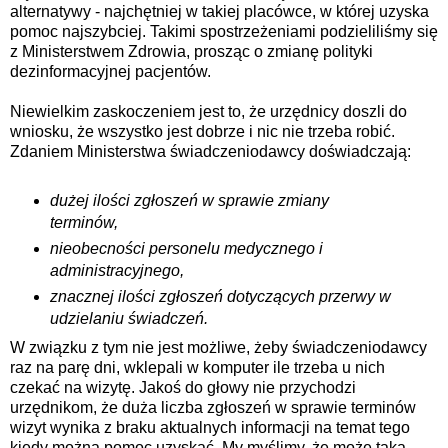
alternatywy - najchętniej w takiej placówce, w której uzyska
pomoc najszybciej. Takimi spostrzeżeniami podzieliliśmy się
z Ministerstwem Zdrowia, prosząc o zmianę polityki
dezinformacyjnej pacjentów.
Niewielkim zaskoczeniem jest to, że urzędnicy doszli do
wniosku, że wszystko jest dobrze i nic nie trzeba robić.
Zdaniem Ministerstwa świadczeniodawcy doświadczają:
dużej ilości zgłoszeń w sprawie zmiany
terminów,
nieobecności personelu medycznego i
administracyjnego,
znacznej ilości zgłoszeń dotyczących przerwy w
udzielaniu świadczeń.
W związku z tym nie jest możliwe, żeby świadczeniodawcy
raz na parę dni, wklepali w komputer ile trzeba u nich
czekać na wizytę. Jakoś do głowy nie przychodzi
urzędnikom, że duża liczba zgłoszeń w sprawie terminów
wizyt wynika z braku aktualnych informacji na temat tego
kiedy można pomoc uzyskać. My myślimy, że może taka