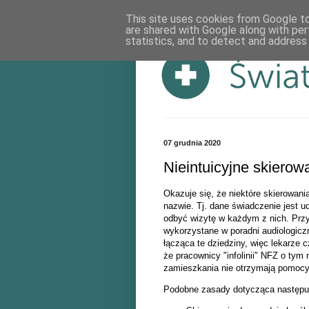
This site uses cookies from Google to 
are shared with Google along with per
statistics, and to detect and address
07 grudnia 2020
Nieintuicyjne skierow
Okazuje się, że niektóre skierowani
nazwie. Tj. dane świadczenie jest u
odbyć wizytę w każdym z nich. Przy
wykorzystane w poradni audiologiczne
łącząca te dziedziny, więc lekarze c
że pracownicy "infolinii" NFZ o tym 
zamieszkania nie otrzymają pomocy
Podobne zasady dotycząca następ