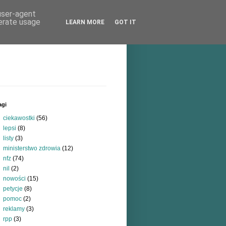
 user-agent
nerate usage
LEARN MORE
GOT IT
agi
ciekawostki
(56)
lepsi
(8)
listy
(3)
ministerstwo zdrowia
(12)
nfz
(74)
nil
(2)
nowości
(15)
petycje
(8)
pomoc
(2)
reklamy
(3)
rpp
(3)