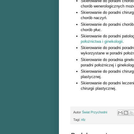
Skierowanie do poradni chorób
chorób wenerologicznych może
Skierowanie do poradni chirur
chorób naczyń.
Skierowanie do poradni chorób
chorób płuc.
Skierowanie do poradni patol
położnictwa i ginekologii
.
Skierowanie do poradni poradni
wykorzystane w poradni położni
Skierowanie do poradnia ginek
poradni położniczej i ginekolo
Skierowanie do poradni chirurg
plastycznej.
Skierowanie do poradni lecze
chirurgii plastycznej.
Autor
Świat Przychodni
Tagi:
nfz