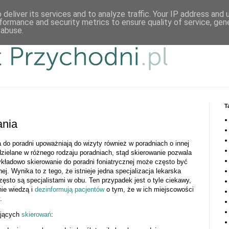
deliver its services and to analyze traffic. Your IP address and
formance and security metrics to ensure quality of service, ge
 abuse.
T
ania
a do poradni upoważniają do wizyty również w poradniach o innej
dzielane w różnego rodzaju poradniach, stąd skierowanie pozwala
kładowo skierowanie do poradni foniatrycznej może często być
j. Wynika to z tego, że istnieje jedna specjalizacja lekarska
zęsto są specjalistami w obu. Ten przypadek jest o tyle ciekawy,
nie wiedzą i
dezinformują pacjentów
o tym, że w ich miejscowości
.
ujących
skierowań
: