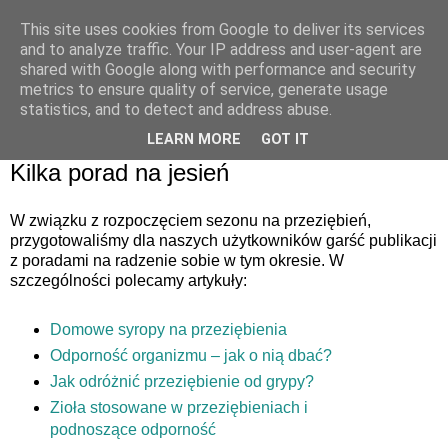
This site uses cookies from Google to deliver its services
and to analyze traffic. Your IP address and user-agent are
shared with Google along with performance and security
metrics to ensure quality of service, generate usage
statistics, and to detect and address abuse.
LEARN MORE
GOT IT
01 października 2018
Kilka porad na jesień
W związku z rozpoczęciem sezonu na przeziębień,
przygotowaliśmy dla naszych użytkowników garść publikacji
z poradami na radzenie sobie w tym okresie. W
szczególności polecamy artykuły:
Domowe syropy na przeziębienia
Odporność organizmu – jak o nią dbać?
Jak odróżnić przeziębienie od grypy?
Zioła stosowane w przeziębieniach i
podnoszące odporność