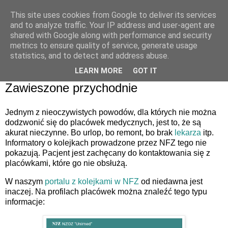
This site uses cookies from Google to deliver its services
and to analyze traffic. Your IP address and user-agent are
shared with Google along with performance and security
metrics to ensure quality of service, generate usage
statistics, and to detect and address abuse.
LEARN MORE
GOT IT
23 lutego 2023
Zawieszone przychodnie
Jednym z nieoczywistych powodów, dla których nie można
dodzwonić się do placówek medycznych, jest to, że są
akurat nieczynne. Bo urlop, bo remont, bo brak
lekarza
itp.
Informatory o kolejkach prowadzone przez NFZ tego nie
pokazują. Pacjent jest zachęcany do kontaktowania się z
placówkami, które go nie obsłużą.
W naszym
portalu z kolejkami w NFZ
od niedawna jest
inaczej. Na profilach placówek można znaleźć tego typu
informacje: