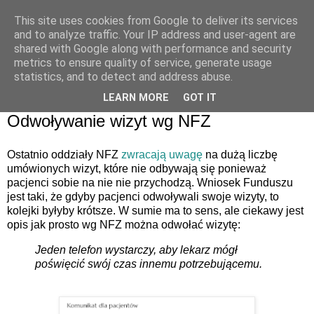
This site uses cookies from Google to deliver its services
and to analyze traffic. Your IP address and user-agent are
shared with Google along with performance and security
metrics to ensure quality of service, generate usage
statistics, and to detect and address abuse.
LEARN MORE
GOT IT
19 maja 2016
Odwoływanie wizyt wg NFZ
Ostatnio oddziały NFZ
zwracają uwagę
na dużą liczbę
umówionych wizyt, które nie odbywają się ponieważ
pacjenci sobie na nie nie przychodzą. Wniosek Funduszu
jest taki, że gdyby pacjenci odwoływali swoje wizyty, to
kolejki byłyby krótsze. W sumie ma to sens, ale ciekawy jest
opis jak prosto wg NFZ można odwołać wizytę:
Jeden telefon wystarczy, aby lekarz mógł
poświęcić swój czas innemu potrzebującemu.