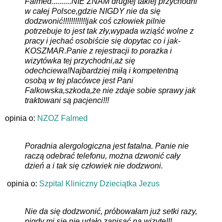
Falmed..........NIE ZNAM drugiej takiej przychodni
w całej Polsce,gdzie NIGDY nie da się
dodzwonić!!!!!!!!!!!!jak coś człowiek pilnie
potrzebuje to jest tak zły,wypada wziąść wolne z
pracy i jechać osobiście się dopytac co i jak-
KOSZMAR.Panie z rejestracji to porażka i
wizytówka tej przychodni,aż się
odechciewa!Najbardziej miłą i kompetentną
osobą w tej placówce jest Pani
Falkowska,szkoda,że nie zdaje sobie sprawy jak
traktowani są pacjenci!!!
opinia o:
NZOZ Falmed
Poradnia alergologiczna jest fatalna. Panie nie
raczą odebrać telefonu, można dzwonić cały
dzień a i tak się człowiek nie dodzwoni.
opinia o:
Szpital Kliniczny Dzieciątka Jezus
Nie da się dodzwonić, próbowałam już setki razy,
nigdy mi się nie udało zapisać na wizytę!!!