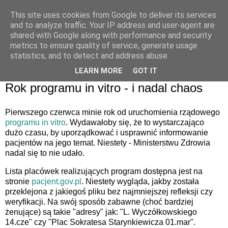
This site uses cookies from Google to deliver its services
and to analyze traffic. Your IP address and user-agent are
shared with Google along with performance and security
metrics to ensure quality of service, generate usage
statistics, and to detect and address abuse.
LEARN MORE
GOT IT
26 maja 2025
Rok programu in vitro - i nadal chaos
Pierwszego czerwca minie rok od uruchomienia rządowego
programu in vitro
. Wydawałoby się, że to wystarczająco
dużo czasu, by uporządkować i usprawnić informowanie
pacjentów na jego temat. Niestety - Ministerstwu Zdrowia
nadal się to nie udało.
Lista placówek realizujących program dostępna jest na
stronie
pacjent.gov.pl
. Niestety wygląda, jakby została
przeklejona z jakiegoś pliku bez najmniejszej refleksji czy
weryfikacji. Na swój sposób zabawne (choć bardziej
żenujące) są takie "adresy" jak: "L. Wyczółkowskiego
14.cze" czy "Plac Sokratesa Starynkiewicza 01.mar".